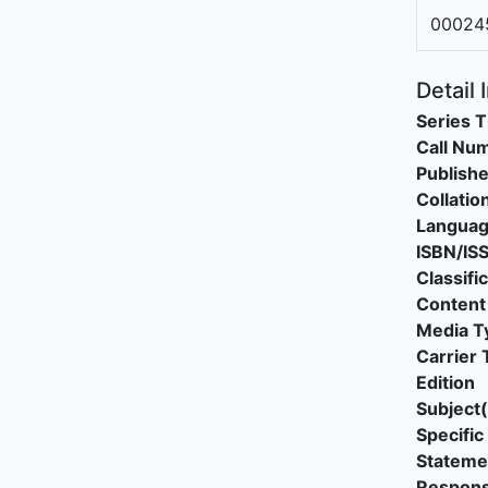
00024
Detail 
Series T
Call Nu
Publishe
Collatio
Langua
ISBN/IS
Classifi
Content
Media T
Carrier 
Edition
Subject(
Specific 
Stateme
Responsi