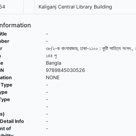
54
Kaliganj Central Library Building
Information
itle
-
mber
-
r
৩৮/২-ক বাংলাবাজার, ঢাকা-১১০০
:
কৃ্ষ্টি সাহিত্য সংসদ
.,
n
১৪৪ পৃ
ge
Bangla
SN
9789845030526
cation
NONE
 Type
-
ype
-
Type
-
-
s)
-
Detail Info
-
nt of
-
bility