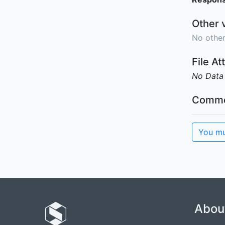
Other 
No other
File A
No Data
Comme
You mu
Abou