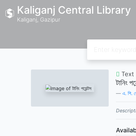
Kaliganj Central Library
Kaliganj, Gazipur
Text
টানিং পয়ে
এ. পি. 
Descript
Availab