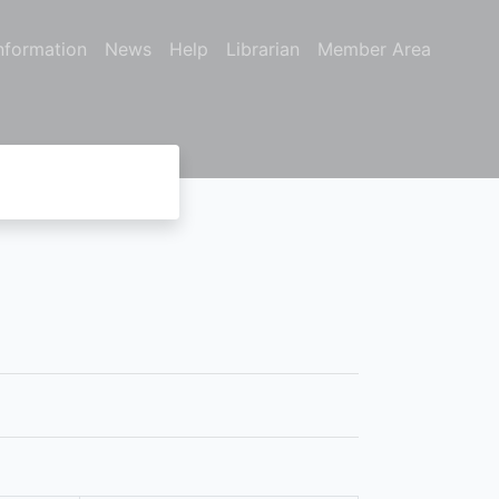
nformation
News
Help
Librarian
Member Area