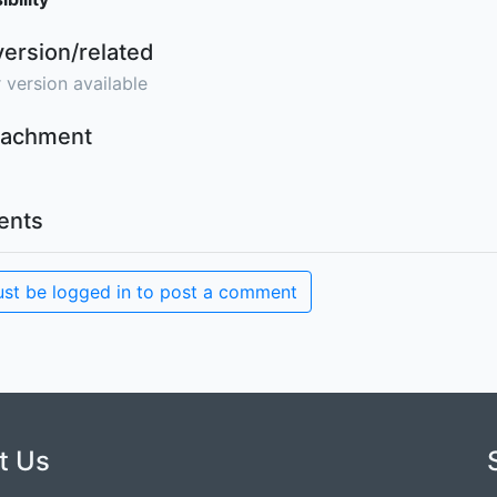
version/related
 version available
ttachment
nts
st be logged in to post a comment
t Us