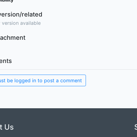
version/related
 version available
ttachment
nts
st be logged in to post a comment
t Us