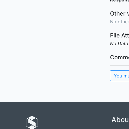
Other 
No other
File A
No Data
Comme
You mu
Abou