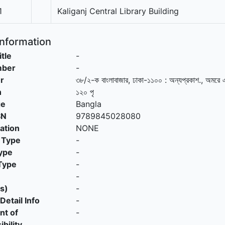
1
Kaliganj Central Library Building
Information
itle
-
mber
-
r
৩৮/২-ক বাংলাবাজার, ঢাকা-১১০০
:
অন্যপ্রকাশ
.,
অমরে এ
n
১২০ পৃ
ge
Bangla
SN
9789845028080
cation
NONE
 Type
-
ype
-
Type
-
-
s)
-
Detail Info
-
nt of
-
bility