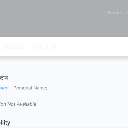
Home
I
াতাস
 আহমেদ
- Personal Name;
ion Not Available
ility