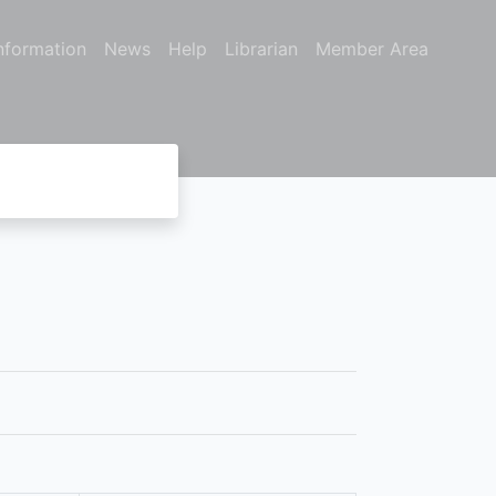
nformation
News
Help
Librarian
Member Area