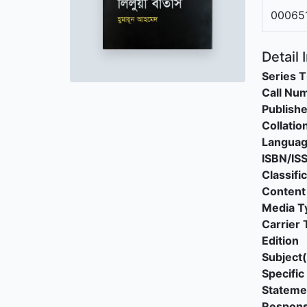
00065
Detail 
Series T
Call Nu
Publishe
Collatio
Langua
ISBN/IS
Classifi
Content
Media T
Carrier 
Edition
Subject(
Specific 
Stateme
Responsi