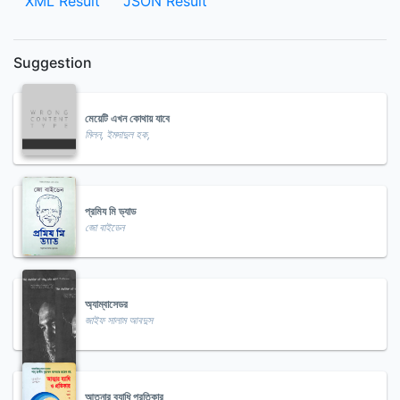
XML Result
JSON Result
Suggestion
মেয়েটি এখন কোথায় যাবে
মিলন, ইমদাদুল হক,
প্রমিয মি ড্যাড
জো বাইডেন
অ্যাম্বাসেডর
জাইফ সালাম আবদুস
আত্নার ব্যাধি প্রতিকার