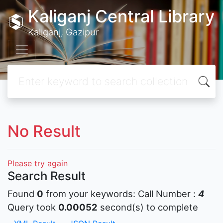
Kaliganj Central Library
Kaliganj, Gazipur
No Result
Please try again
Search Result
Found
0
from your keywords:
Call Number :
4
Query took
0.00052
second(s) to complete