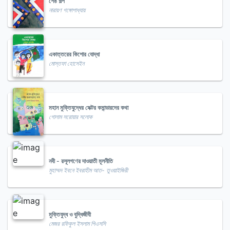
শেষ্ঠ গল্প
নারায়ণ গঙ্গোপাধ্যায়
একাত্তরের কিশোর যোদ্ধা
মোস্তফা হোসেইন
মহান মুক্তিযুদ্ধের সেক্টর কমান্ডারদের কথা
গোলাম সরোয়ার সলোক
নবী - রসূলগণের দাওয়াতী মূলনীতি
মুহাম্মদ ইবনে ইবরাহীম আত- তুওয়াইজিরী
মুক্তিযুদ্ধ ও বুদ্ধিজীবী
মেজর রফিকুল ইসলাম পিএসসি