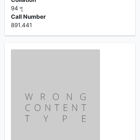
94 পৃ
Call Number
891.441