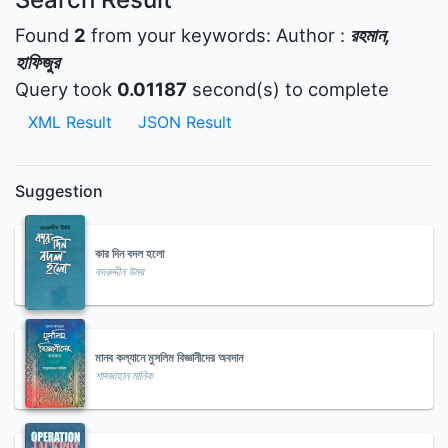
Found
2
from your keywords:
Author :
রহমান,
হাফিজুর
Query took
0.01187
second(s) to complete
XML Result
JSON Result
Suggestion
কার দিন বদল হলো
বদরুদ্দীন উমর
মানব কল্যানে মুসলিম বিজ্ঞানীদের অবদান
শাহ্জাহান মানিক