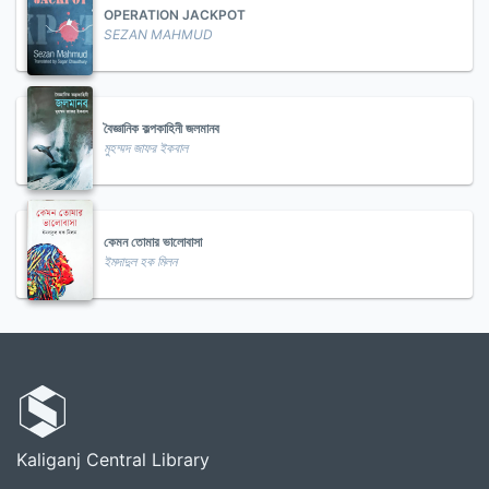
OPERATION JACKPOT
SEZAN MAHMUD
বৈজ্ঞানিক কল্পকাহিনী জলমানব
মুহম্মদ জাফর ইকবাল
কেমন তোমার ভালোবাসা
ইমদাদুল হক মিলন
Kaliganj Central Library